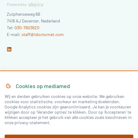
Zutphenseweg 6B
7418 AJ
Deventer
,
Nederland
Tel:
030-7603620
E-mail:
staff@idoctornet.com
Home
Over Mediamed
Cookies op
mediamed
Wij en derden gebruiken cookies op onze website. We gebruiken
Nascholing
Nieuws & Artikelen
cookies voor statistische, voorkeur en marketing doeleinden.
Google Analytics cookies zijn geanonimiseerd. Je kan je voorkeuren
Congressen
wijzigen door op ‘Verander opties’ te klikken. Door op ‘Accepteren’ te
klikken accepteer je het gebruik van alle cookies zoals beschreven in
onze privacy-statement.