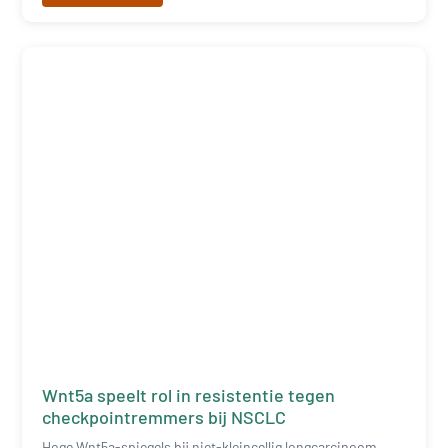
Wnt5a speelt rol in resistentie tegen
checkpointremmers bij NSCLC
Hoge Wnt5a-spiegels bij niet-kleincellig longcarcinoom