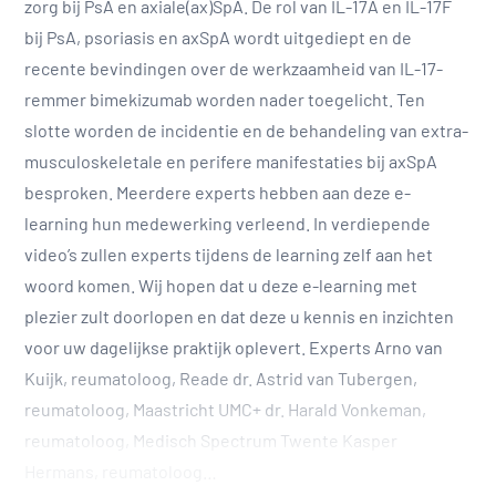
zorg bij PsA en axiale(ax)SpA. De rol van IL-17A en IL-17F
bij PsA, psoriasis en axSpA wordt uitgediept en de
recente bevindingen over de werkzaamheid van IL-17-
remmer bimekizumab worden nader toegelicht. Ten
slotte worden de incidentie en de behandeling van extra-
musculoskeletale en perifere manifestaties bij axSpA
besproken. Meerdere experts hebben aan deze e-
learning hun medewerking verleend. In verdiepende
video’s zullen experts tijdens de learning zelf aan het
woord komen. Wij hopen dat u deze e-learning met
plezier zult doorlopen en dat deze u kennis en inzichten
voor uw dagelijkse praktijk oplevert. Experts Arno van
Kuijk, reumatoloog, Reade dr. Astrid van Tubergen,
reumatoloog, Maastricht UMC+ dr. Harald Vonkeman,
reumatoloog, Medisch Spectrum Twente Kasper
Hermans, reumatoloog…