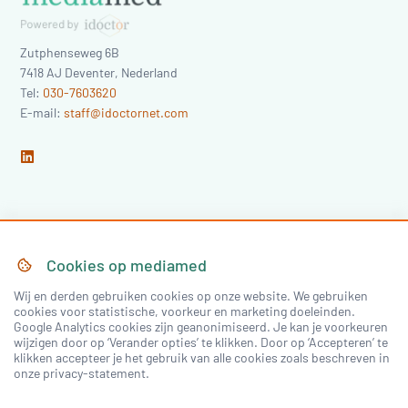
Zutphenseweg 6B
7418 AJ
Deventer
,
Nederland
Tel:
030-7603620
E-mail:
staff@idoctornet.com
Home
Over Mediamed
Cookies op
mediamed
Wij en derden gebruiken cookies op onze website. We gebruiken
Nascholing
Nieuws & Artikelen
cookies voor statistische, voorkeur en marketing doeleinden.
Google Analytics cookies zijn geanonimiseerd. Je kan je voorkeuren
Congressen
wijzigen door op ‘Verander opties’ te klikken. Door op ‘Accepteren’ te
klikken accepteer je het gebruik van alle cookies zoals beschreven in
onze privacy-statement.