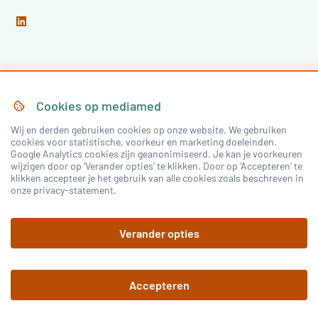
Home
Over Mediamed
Cookies op
mediamed
Wij en derden gebruiken cookies op onze website. We gebruiken
Nascholing
Nieuws & Artikelen
cookies voor statistische, voorkeur en marketing doeleinden.
Google Analytics cookies zijn geanonimiseerd. Je kan je voorkeuren
Congressen
wijzigen door op ‘Verander opties’ te klikken. Door op ‘Accepteren’ te
klikken accepteer je het gebruik van alle cookies zoals beschreven in
onze privacy-statement.
Inloggen
Verander opties
Registreren
Accepteren
©
2026
mediamed
Privacy Policy
Algemene
voorwaarden