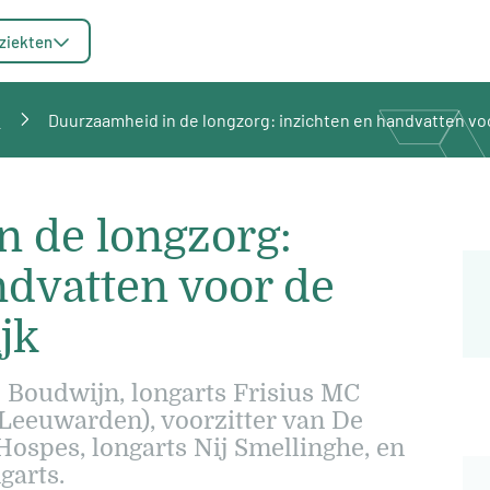
ziekten
n
Duurzaamheid in de longzorg: inzichten en handvatten voo
 de longzorg:
ndvatten voor de
jk
 Boudwijn, longarts Frisius MC
eeuwarden), voorzitter van De
ospes, longarts Nij Smellinghe, en
garts.