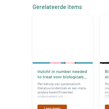
Gerelateerde items
Inzicht in number needed
Bi
to treat voor biologicals
st
bij COPD
ka
Met behulp van systematisch
Mo
literatuuronderzoek en een meta-
ni
analyse kwantificeerden
vo
onderzoekers onl ...
CO
Lees meer