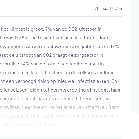
26 maart 2025
 het klimaat is groot: 7% van de CO2-uitstoot in
ervan is 38% toe te schrijven aan de uitstoot door
be­wegingen van zorgmedewerkers en patiënten en 18%
ast de uitstoot van CO2 draagt de zorgsector in
erbruik en 4% van de totale hoeveelheid afval in
in milieu en klimaat invloed op de volksgezondheid.
ot een verhoogd risico op (nieuwe) infectieziekten. Ook
ollenseizoen leiden tot een verergering of het ontstaan
benadrukt de noodzaak om, ook vanuit de zorgsector,
wijzen. Leerdoelen Na het lezen van dit artikel: Bent
oene Longarts; Bent u zich bewust van de klimaatimpact
t gebruik van verschillende…