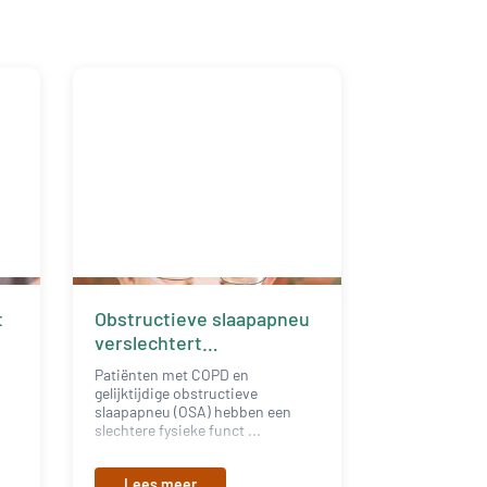
t
Obstructieve slaapapneu
verslechtert
spierkwaliteit bij COPD
Patiënten met COPD en
gelijktijdige obstructieve
slaapapneu (OSA) hebben een
slechtere fysieke funct ...
Lees meer