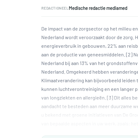
Medische redactie mediamed
REDACTIONEEL
De impact van de zorgsector op het milieu en
Nederland wordt veroorzaakt door de zorg. Hi
energieverbruik in gebouwen, 22% aan reis
aan de productie van geneesmiddelen. [2] Na
Nederland bij aan 13% van het grondstoffenv
Nederland. Omgekeerd hebben veranderingen 
Klimaatverandering kan bijvoorbeeld leiden t
kunnen luchtverontreiniging en een langer p
van longziekten en allergieën. [3] Dit alles 
aandacht te besteden aan meer duurzame werk
u bekend met groene initiatie­ven van De Gr
van bepaalde aspecten in uw werk, zoals: he