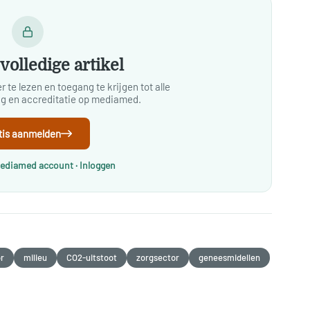
volledige artikel
 te lezen en toegang te krijgen tot alle
ing en accreditatie op mediamed.
tis aanmelden
Mediamed account · Inloggen
or
milieu
CO2-uitstoot
zorgsector
geneesmidellen