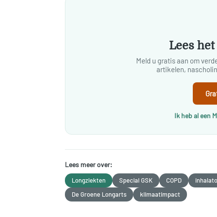
Lees het 
Meld u gratis aan om verder
artikelen, naschol
Gra
Ik heb al een 
Lees meer over:
Longziekten
Special GSK
COPD
inhalat
De Groene Longarts
klimaatimpact