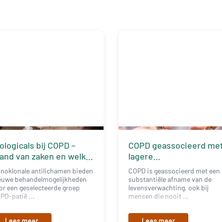
ologicals bij COPD –
COPD geassocieerd me
and van zaken en welke
lagere
nsen liggen er
levensverwachting, ook
noklonale antilichamen bieden
COPD is geassocieerd met een
bij nooit-rokers
euwe behandelmogelijkheden
substantiële afname van de
or een geselecteerde groep
levensverwachting, ook bij
PD-patië ...
mensen die nooit ...
Lees meer
Lees meer