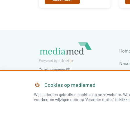
Hom
Nasc
Zutphenseweg 6B
Cong
7418 AJ
Deventer
,
Nederland
Tel:
030-7603620
Cookies op
mediamed
E-mail:
staff@idoctornet.com
Wij en derden gebruiken cookies op onze website. We g
voorkeuren wijzigen door op ‘Verander opties’ te klikke
©
2026
mediamed